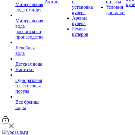
Акции
и
оплаты
Минеральная
кул
установка
Условия
вода импорт
кулера
доставки
Аренда
Минеральная
кулера
вода
Ремонт
российского
кулеров
производства
Лечебная
вода
Детская вода
Напитки
Одноразовая
пластиковая
посуда
Все бренды
воды