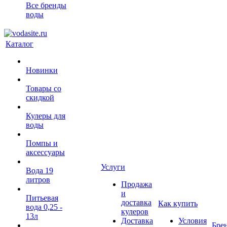
Все бренды
воды
Каталог
Новинки
Товары со
скидкой
Кулеры для
воды
Помпы и
аксессуары
Услуги
Вода 19
литров
Продажа
и
Питьевая
доставка
Как купить
вода 0,25 -
кулеров
13л
Доставка
Условия
Бре