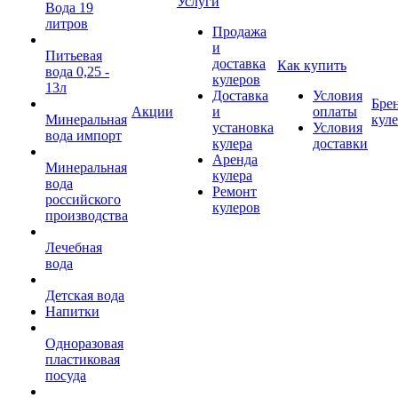
Услуги
Вода 19
литров
Продажа
и
Питьевая
доставка
Как купить
вода 0,25 -
кулеров
13л
Доставка
Условия
Бре
Акции
и
оплаты
Минеральная
кул
установка
Условия
вода импорт
кулера
доставки
Аренда
Минеральная
кулера
вода
Ремонт
российского
кулеров
производства
Лечебная
вода
Детская вода
Напитки
Одноразовая
пластиковая
посуда