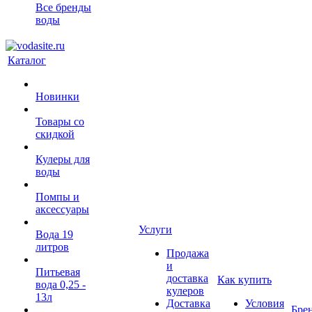
Все бренды
воды
Каталог
Новинки
Товары со
скидкой
Кулеры для
воды
Помпы и
аксессуары
Услуги
Вода 19
литров
Продажа
и
Питьевая
доставка
Как купить
вода 0,25 -
кулеров
13л
Доставка
Условия
Бре