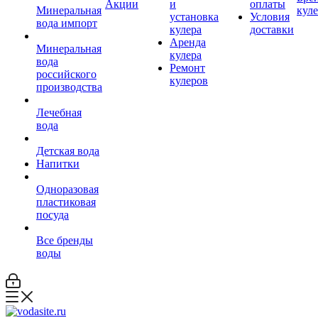
Акции
и
оплаты
Минеральная
кул
установка
Условия
вода импорт
кулера
доставки
Аренда
Минеральная
кулера
вода
Ремонт
российского
кулеров
производства
Лечебная
вода
Детская вода
Напитки
Одноразовая
пластиковая
посуда
Все бренды
воды