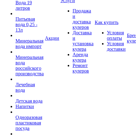
Услуги
Вода 19
литров
Продажа
и
Питьевая
доставка
Как купить
вода 0,25 -
кулеров
13л
Доставка
Условия
Бре
Акции
и
оплаты
Минеральная
кул
установка
Условия
вода импорт
кулера
доставки
Аренда
Минеральная
кулера
вода
Ремонт
российского
кулеров
производства
Лечебная
вода
Детская вода
Напитки
Одноразовая
пластиковая
посуда