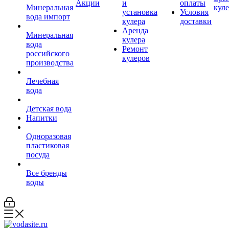
Акции
и
оплаты
Минеральная
кул
установка
Условия
вода импорт
кулера
доставки
Аренда
Минеральная
кулера
вода
Ремонт
российского
кулеров
производства
Лечебная
вода
Детская вода
Напитки
Одноразовая
пластиковая
посуда
Все бренды
воды