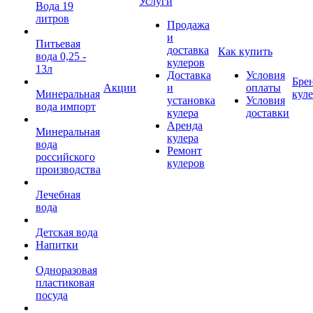
Услуги
Вода 19
литров
Продажа
и
Питьевая
доставка
Как купить
вода 0,25 -
кулеров
13л
Доставка
Условия
Бре
Акции
и
оплаты
Минеральная
кул
установка
Условия
вода импорт
кулера
доставки
Аренда
Минеральная
кулера
вода
Ремонт
российского
кулеров
производства
Лечебная
вода
Детская вода
Напитки
Одноразовая
пластиковая
посуда