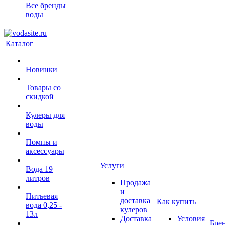
Все бренды
воды
Каталог
Новинки
Товары со
скидкой
Кулеры для
воды
Помпы и
аксессуары
Услуги
Вода 19
литров
Продажа
и
Питьевая
доставка
Как купить
вода 0,25 -
кулеров
13л
Доставка
Условия
Бре