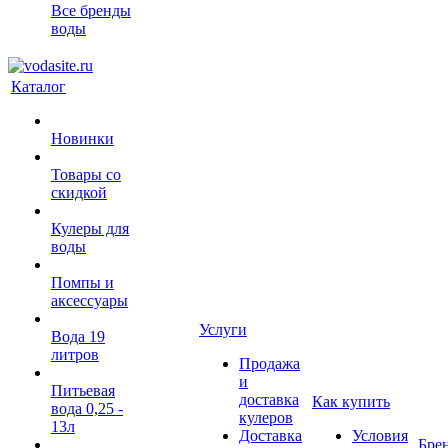
Все бренды
воды
Каталог
Новинки
Товары со
скидкой
Кулеры для
воды
Помпы и
аксессуары
Услуги
Вода 19
литров
Продажа
и
Питьевая
доставка
Как купить
вода 0,25 -
кулеров
13л
Доставка
Условия
Бре