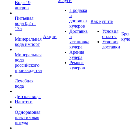
Услуги
Вода 19
литров
Продажа
и
Питьевая
доставка
Как купить
вода 0,25 -
кулеров
13л
Доставка
Условия
Бре
Акции
и
оплаты
Минеральная
кул
установка
Условия
вода импорт
кулера
доставки
Аренда
Минеральная
кулера
вода
Ремонт
российского
кулеров
производства
Лечебная
вода
Детская вода
Напитки
Одноразовая
пластиковая
посуда