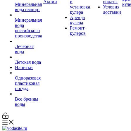
Акции
и
оплаты
Минеральная
кул
установка
Условия
вода импорт
кулера
доставки
Аренда
Минеральная
кулера
вода
Ремонт
российского
кулеров
производства
Лечебная
вода
Детская вода
Напитки
Одноразовая
пластиковая
посуда
Все бренды
воды