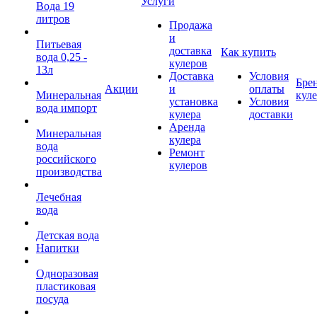
Услуги
Вода 19
литров
Продажа
и
Питьевая
доставка
Как купить
вода 0,25 -
кулеров
13л
Доставка
Условия
Бре
Акции
и
оплаты
Минеральная
кул
установка
Условия
вода импорт
кулера
доставки
Аренда
Минеральная
кулера
вода
Ремонт
российского
кулеров
производства
Лечебная
вода
Детская вода
Напитки
Одноразовая
пластиковая
посуда