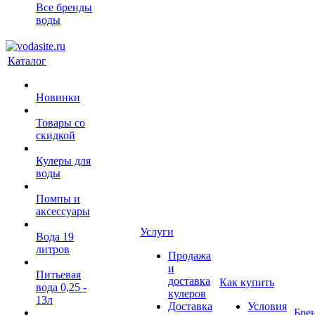
Все бренды
воды
Каталог
Новинки
Товары со
скидкой
Кулеры для
воды
Помпы и
аксессуары
Услуги
Вода 19
литров
Продажа
и
Питьевая
доставка
Как купить
вода 0,25 -
кулеров
13л
Доставка
Условия
Бре