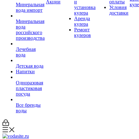
Акции
и
оплаты
Минеральная
кул
установка
Условия
вода импорт
кулера
доставки
Аренда
Минеральная
кулера
вода
Ремонт
российского
кулеров
производства
Лечебная
вода
Детская вода
Напитки
Одноразовая
пластиковая
посуда
Все бренды
воды