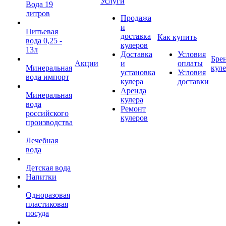
Услуги
Вода 19
литров
Продажа
и
Питьевая
доставка
Как купить
вода 0,25 -
кулеров
13л
Доставка
Условия
Бре
Акции
и
оплаты
Минеральная
кул
установка
Условия
вода импорт
кулера
доставки
Аренда
Минеральная
кулера
вода
Ремонт
российского
кулеров
производства
Лечебная
вода
Детская вода
Напитки
Одноразовая
пластиковая
посуда