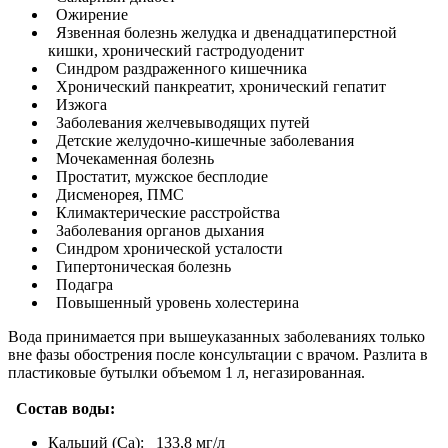
Ожирение
Язвенная болезнь желудка и двенадцатиперстной
кишки, хронический гастродуоденит
Синдром раздраженного кишечника
Хронический панкреатит, хронический гепатит
Изжога
Заболевания желчевыводящих путей
Детские желудочно-кишечные заболевания
Мочекаменная болезнь
Простатит, мужское бесплодие
Дисменорея, ПМС
Климактерические расстройства
Заболевания органов дыхания
Синдром хронической усталости
Гипертоническая болезнь
Подагра
Повышенный уровень холестерина
Вода принимается при вышеуказанных заболеваниях только
вне фазы обострения после консультации с врачом. Разлита в
пластиковые бутылки объемом 1 л, негазированная.
Состав воды:
Кальций (Ca): 133,8 мг/л