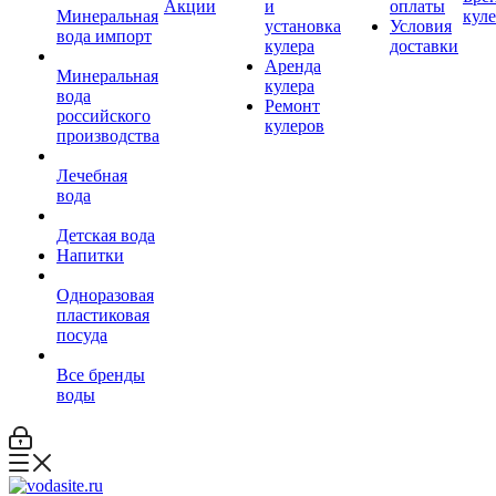
Акции
и
оплаты
Минеральная
кул
установка
Условия
вода импорт
кулера
доставки
Аренда
Минеральная
кулера
вода
Ремонт
российского
кулеров
производства
Лечебная
вода
Детская вода
Напитки
Одноразовая
пластиковая
посуда
Все бренды
воды