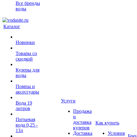
Все бренды
воды
Каталог
Новинки
Товары со
скидкой
Кулеры для
воды
Помпы и
аксессуары
Услуги
Вода 19
литров
Продажа
и
Питьевая
доставка
Как купить
вода 0,25 -
кулеров
13л
Доставка
Условия
Бре