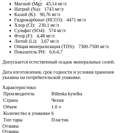
Магний (Mg): 45,14 мг/л
Натрий (Na): 1743 мг/л
Калий (K): 90,76 мг/л
Гидрокарбонат (HCO3): 4471 мг/л
Хлор (CI): 230,1 мг/л
Сульфат (SO4): 574 мг/л
Фтор (F): 4,48 мг/л
Литий (Li): 3,67 мг/л
Общая минерализация (TDS): 7300-7500 мг/л
Показатель PH: 6,6-6,7
Допускается естественный осадок минеральных солей.
Дата изготовления, срок годности и условия хранения
указаны на потребительской упаковке.
Характеристики
Производитель
Bilinska kyselka
Страна
Чехия
Объем
1.0 л
Количество в упаковке
6
Тип тары
Пластик
Отзывы
Отзывы