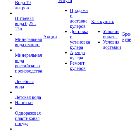
Услуги
Вода 19
литров
Продажа
и
Питьевая
доставка
Как купить
вода 0,25 -
кулеров
13л
Доставка
Условия
Бре
Акции
и
оплаты
Минеральная
кул
установка
Условия
вода импорт
кулера
доставки
Аренда
Минеральная
кулера
вода
Ремонт
российского
кулеров
производства
Лечебная
вода
Детская вода
Напитки
Одноразовая
пластиковая
посуда