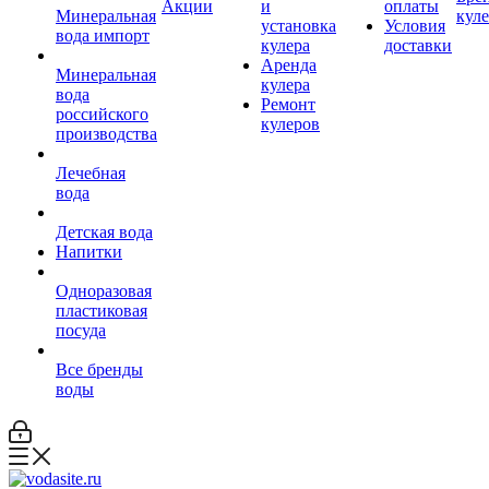
Акции
и
оплаты
Минеральная
кул
установка
Условия
вода импорт
кулера
доставки
Аренда
Минеральная
кулера
вода
Ремонт
российского
кулеров
производства
Лечебная
вода
Детская вода
Напитки
Одноразовая
пластиковая
посуда
Все бренды
воды