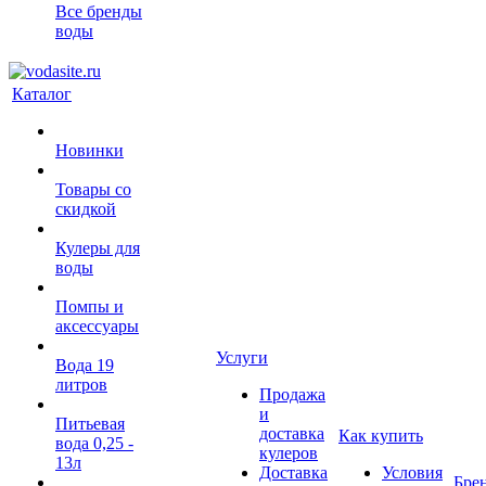
Все бренды
воды
Каталог
Новинки
Товары со
скидкой
Кулеры для
воды
Помпы и
аксессуары
Услуги
Вода 19
литров
Продажа
и
Питьевая
доставка
Как купить
вода 0,25 -
кулеров
13л
Доставка
Условия
Бре