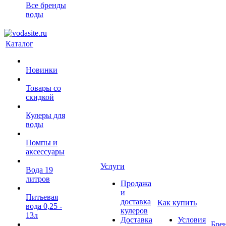
Все бренды
воды
Каталог
Новинки
Товары со
скидкой
Кулеры для
воды
Помпы и
аксессуары
Услуги
Вода 19
литров
Продажа
и
Питьевая
доставка
Как купить
вода 0,25 -
кулеров
13л
Доставка
Условия
Бре