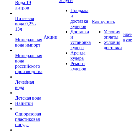
Услуги
Вода 19
литров
Продажа
и
Питьевая
доставка
Как купить
вода 0,25 -
кулеров
13л
Доставка
Условия
Бре
Акции
и
оплаты
Минеральная
кул
установка
Условия
вода импорт
кулера
доставки
Аренда
Минеральная
кулера
вода
Ремонт
российского
кулеров
производства
Лечебная
вода
Детская вода
Напитки
Одноразовая
пластиковая
посуда