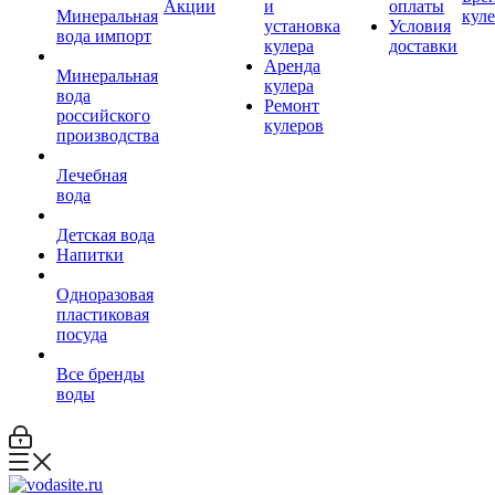
Акции
и
оплаты
Минеральная
кул
установка
Условия
вода импорт
кулера
доставки
Аренда
Минеральная
кулера
вода
Ремонт
российского
кулеров
производства
Лечебная
вода
Детская вода
Напитки
Одноразовая
пластиковая
посуда
Все бренды
воды