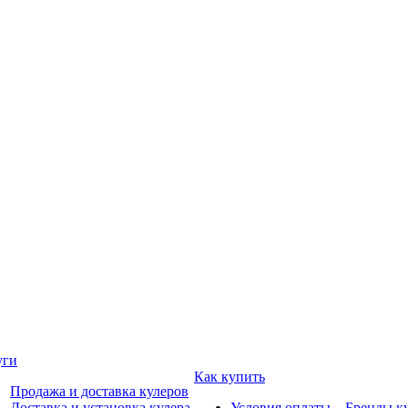
уги
Как купить
Продажа и доставка кулеров
Доставка и установка кулера
Условия оплаты
Бренды к