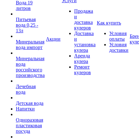
Услуги
Вода 19
литров
Продажа
и
Питьевая
доставка
Как купить
вода 0,25 -
кулеров
13л
Доставка
Условия
Бре
Акции
и
оплаты
Минеральная
кул
установка
Условия
вода импорт
кулера
доставки
Аренда
Минеральная
кулера
вода
Ремонт
российского
кулеров
производства
Лечебная
вода
Детская вода
Напитки
Одноразовая
пластиковая
посуда