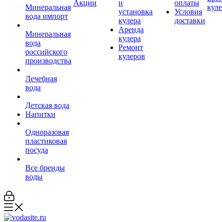
Акции
и
оплаты
Минеральная
кул
установка
Условия
вода импорт
кулера
доставки
Аренда
Минеральная
кулера
вода
Ремонт
российского
кулеров
производства
Лечебная
вода
Детская вода
Напитки
Одноразовая
пластиковая
посуда
Все бренды
воды