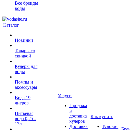
Все бренды
воды
Каталог
Новинки
Товары со
скидкой
Кулеры для
воды
Помпы и
аксессуары
Услуги
Вода 19
литров
Продажа
и
Питьевая
доставка
Как купить
вода 0,25 -
кулеров
13л
Доставка
Условия
Бре