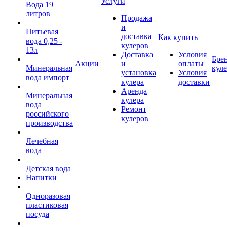
Услуги
Вода 19
литров
Продажа
и
Питьевая
доставка
Как купить
вода 0,25 -
кулеров
13л
Доставка
Условия
Бре
Акции
и
оплаты
Минеральная
кул
установка
Условия
вода импорт
кулера
доставки
Аренда
Минеральная
кулера
вода
Ремонт
российского
кулеров
производства
Лечебная
вода
Детская вода
Напитки
Одноразовая
пластиковая
посуда