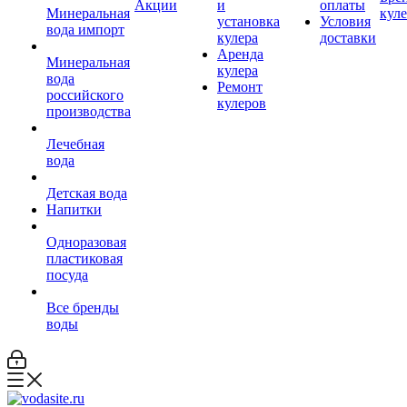
Акции
и
оплаты
Минеральная
кул
установка
Условия
вода импорт
кулера
доставки
Аренда
Минеральная
кулера
вода
Ремонт
российского
кулеров
производства
Лечебная
вода
Детская вода
Напитки
Одноразовая
пластиковая
посуда
Все бренды
воды