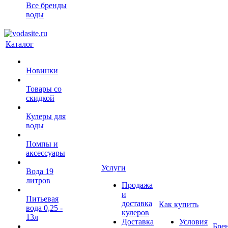
Все бренды
воды
Каталог
Новинки
Товары со
скидкой
Кулеры для
воды
Помпы и
аксессуары
Услуги
Вода 19
литров
Продажа
и
Питьевая
доставка
Как купить
вода 0,25 -
кулеров
13л
Доставка
Условия
Бре