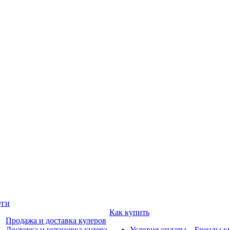
уги
Как купить
Продажа и доставка кулеров
Доставка и установка кулера
Условия оплаты
Бренды к