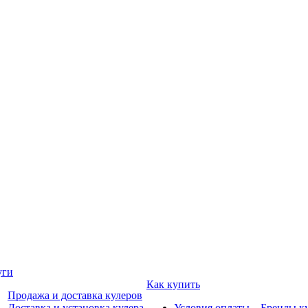
уги
Как купить
Продажа и доставка кулеров
Доставка и установка кулера
Условия оплаты
Бренды к