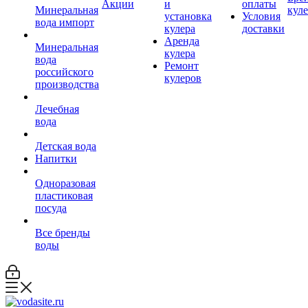
Акции
и
оплаты
Минеральная
кул
установка
Условия
вода импорт
кулера
доставки
Аренда
Минеральная
кулера
вода
Ремонт
российского
кулеров
производства
Лечебная
вода
Детская вода
Напитки
Одноразовая
пластиковая
посуда
Все бренды
воды