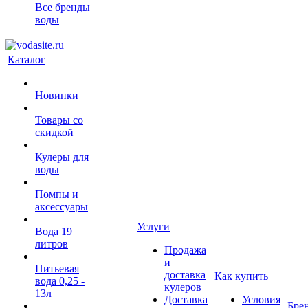
Все бренды
воды
Каталог
Новинки
Товары со
скидкой
Кулеры для
воды
Помпы и
аксессуары
Услуги
Вода 19
литров
Продажа
и
Питьевая
доставка
Как купить
вода 0,25 -
кулеров
13л
Доставка
Условия
Бре