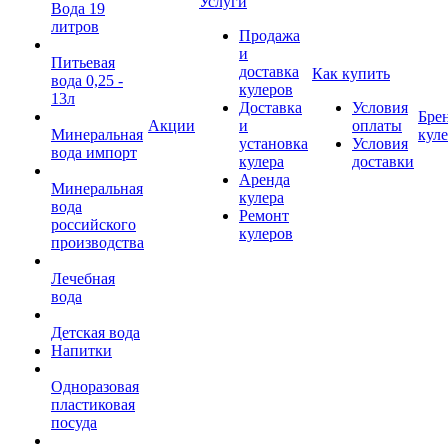
Услуги
Вода 19
литров
Продажа
и
Питьевая
доставка
Как купить
вода 0,25 -
кулеров
13л
Доставка
Условия
Бре
Акции
и
оплаты
Минеральная
кул
установка
Условия
вода импорт
кулера
доставки
Аренда
Минеральная
кулера
вода
Ремонт
российского
кулеров
производства
Лечебная
вода
Детская вода
Напитки
Одноразовая
пластиковая
посуда