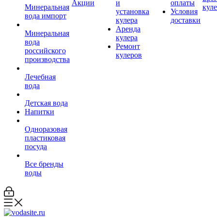
Акции
и
оплаты
Минеральная
кул
установка
Условия
вода импорт
кулера
доставки
Аренда
Минеральная
кулера
вода
Ремонт
российского
кулеров
производства
Лечебная
вода
Детская вода
Напитки
Одноразовая
пластиковая
посуда
Все бренды
воды