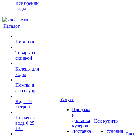
Все бренды
воды
Каталог
Новинки
Товары со
скидкой
Кулеры для
воды
Помпы и
аксессуары
Услуги
Вода 19
литров
Продажа
и
Питьевая
доставка
Как купить
вода 0,25 -
кулеров
13л
Доставка
Условия
Бре