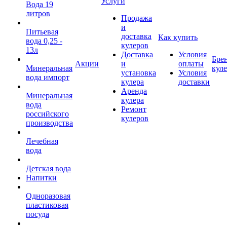
Услуги
Вода 19
литров
Продажа
и
Питьевая
доставка
Как купить
вода 0,25 -
кулеров
13л
Доставка
Условия
Бре
Акции
и
оплаты
Минеральная
кул
установка
Условия
вода импорт
кулера
доставки
Аренда
Минеральная
кулера
вода
Ремонт
российского
кулеров
производства
Лечебная
вода
Детская вода
Напитки
Одноразовая
пластиковая
посуда