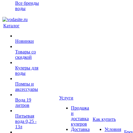
Все бренды
воды
Каталог
Новинки
Товары со
скидкой
Кулеры для
воды
Помпы и
аксессуары
Услуги
Вода 19
литров
Продажа
и
Питьевая
доставка
Как купить
вода 0,25 -
кулеров
13л
Доставка
Условия
Бре