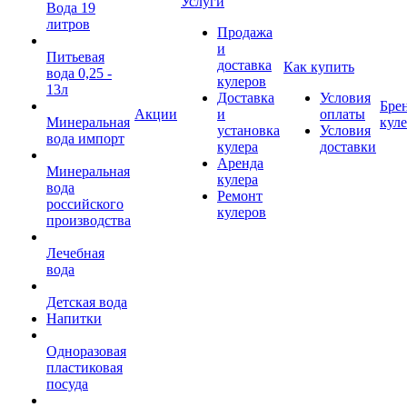
Услуги
Вода 19
литров
Продажа
и
Питьевая
доставка
Как купить
вода 0,25 -
кулеров
13л
Доставка
Условия
Бре
Акции
и
оплаты
Минеральная
кул
установка
Условия
вода импорт
кулера
доставки
Аренда
Минеральная
кулера
вода
Ремонт
российского
кулеров
производства
Лечебная
вода
Детская вода
Напитки
Одноразовая
пластиковая
посуда