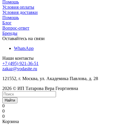
Помощь
Условия оплаты
Условия доставки
Помощь
Блог
Вопрос-ответ
Бренды
Оставайтесь на связи
WhatsApp
Наши контакты
+7 (495) 921-36-51
zakaz@vodasite.ru
121552, г. Москва, ул. Академика Павлова, д. 28
2026 © ИП Татарова Вера Георгиевна
Найти
0
0
0
Корзина
nangi
indian
desi
indian
bangla
mallika
kanadsax
mfhotmoms.com
x
www
keerthy
dragonball
mallu
3gpkinge
xxxeee