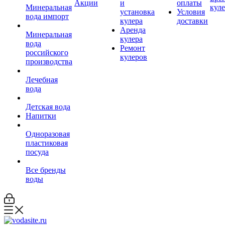
Акции
и
оплаты
Минеральная
кул
установка
Условия
вода импорт
кулера
доставки
Аренда
Минеральная
кулера
вода
Ремонт
российского
кулеров
производства
Лечебная
вода
Детская вода
Напитки
Одноразовая
пластиковая
посуда
Все бренды
воды