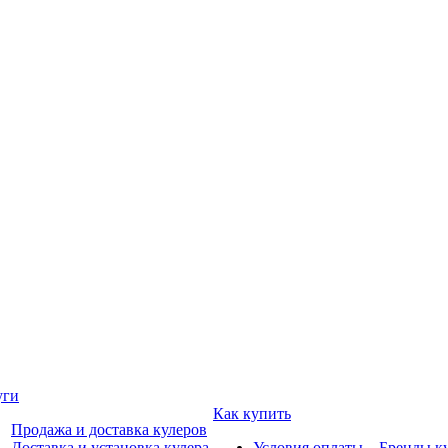
уги
Как купить
Продажа и доставка кулеров
Доставка и установка кулера
Условия оплаты
Бренды к