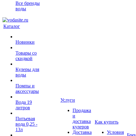
Все бренды
воды
Каталог
Новинки
Товары со
скидкой
Кулеры для
воды
Помпы и
аксессуары
Услуги
Вода 19
литров
Продажа
и
Питьевая
доставка
Как купить
вода 0,25 -
кулеров
13л
Доставка
Условия
Бре