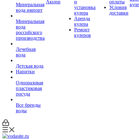
Акции
и
оплаты
Минеральная
кул
установка
Условия
вода импорт
кулера
доставки
Аренда
Минеральная
кулера
вода
Ремонт
российского
кулеров
производства
Лечебная
вода
Детская вода
Напитки
Одноразовая
пластиковая
посуда
Все бренды
воды