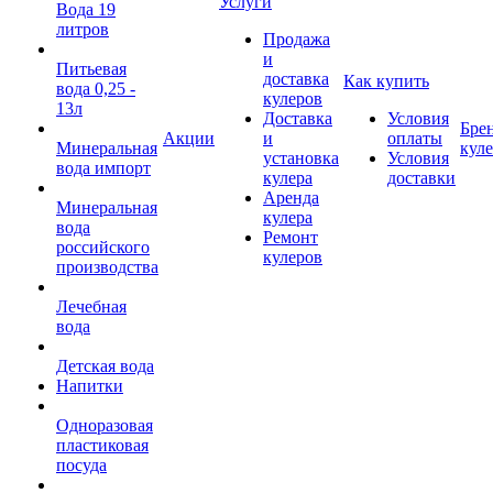
Услуги
Вода 19
литров
Продажа
и
Питьевая
доставка
Как купить
вода 0,25 -
кулеров
13л
Доставка
Условия
Бре
Акции
и
оплаты
Минеральная
кул
установка
Условия
вода импорт
кулера
доставки
Аренда
Минеральная
кулера
вода
Ремонт
российского
кулеров
производства
Лечебная
вода
Детская вода
Напитки
Одноразовая
пластиковая
посуда