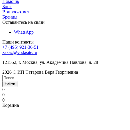
Помощь
Блог
Вопрос-ответ
Бренды
Оставайтесь на связи
WhatsApp
Наши контакты
+7 (495) 921-36-51
zakaz@vodasite.ru
121552, г. Москва, ул. Академика Павлова, д. 28
2026 © ИП Татарова Вера Георгиевна
Найти
0
0
0
Корзина
nangi
indian
desi
indian
bangla
mallika
kanadsax
mfhotmoms.com
x
www
keerthy
dragonball
mallu
3gpkinge
xxxeee
chut
breastfeeding
piss
boobs
xvideos
hot
tubeplus.mobi
katestube.mobi
video
indian
suresh
z
real
pornozavr.net
tubepatrol.xxx
dikhao
indianhardcoreporn.com
video
fuck
xlxx.pro
bullporn.mobi
big
www.xnxx
home
open
nude
hentay
sex
lift
xnxx
indiansexmms.me
romatic
hugevids.info
rulertube.mobi
www.
pormhub
penis
nude
pornstarsporno.net
sex
freepornfinder.info
areahentai.com
tubebox.info
carry
mom