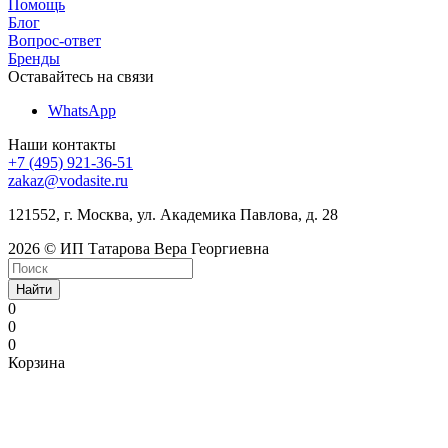
Помощь
Блог
Вопрос-ответ
Бренды
Оставайтесь на связи
WhatsApp
Наши контакты
+7 (495) 921-36-51
zakaz@vodasite.ru
121552, г. Москва, ул. Академика Павлова, д. 28
2026 © ИП Татарова Вера Георгиевна
Найти
0
0
0
Корзина
nangi
indian
desi
indian
bangla
mallika
kanadsax
mfhotmoms.com
x
www
keerthy
dragonball
mallu
3gpkinge
xxxeee
chut
breastfeeding
piss
boobs
xvideos
hot
tubeplus.mobi
katestube.mobi
video
indian
suresh
z
real
pornozavr.net
tubepatrol.xxx
dikhao
indianhardcoreporn.com
video
fuck
xlxx.pro
bullporn.mobi
big
www.xnxx
home
open
nude
hentay
sex
lift
xnxx
indiansexmms.me
romatic
hugevids.info
rulertube.mobi
www.
pormhub
penis
nude
pornstarsporno.net
sex
freepornfinder.info
areahentai.com
tubebox.info
carry
mom