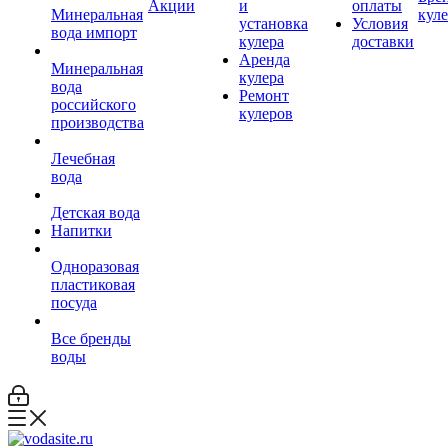
Акции
и
оплаты
Минеральная
кул
установка
Условия
вода импорт
кулера
доставки
Аренда
Минеральная
кулера
вода
Ремонт
российского
кулеров
производства
Лечебная
вода
Детская вода
Напитки
Одноразовая
пластиковая
посуда
Все бренды
воды