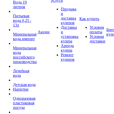
Услуги
Вода 19
литров
Продажа
и
Питьевая
доставка
Как купить
вода 0,25 -
кулеров
13л
Доставка
Условия
Бре
Акции
и
оплаты
Минеральная
кул
установка
Условия
вода импорт
кулера
доставки
Аренда
Минеральная
кулера
вода
Ремонт
российского
кулеров
производства
Лечебная
вода
Детская вода
Напитки
Одноразовая
пластиковая
посуда