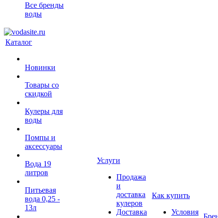
Все бренды
воды
Каталог
Новинки
Товары со
скидкой
Кулеры для
воды
Помпы и
аксессуары
Услуги
Вода 19
литров
Продажа
и
Питьевая
доставка
Как купить
вода 0,25 -
кулеров
13л
Доставка
Условия
Бре